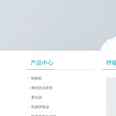
产品中心
呼
制氧机
褥疮防治床垫
雾化器
简易呼吸器