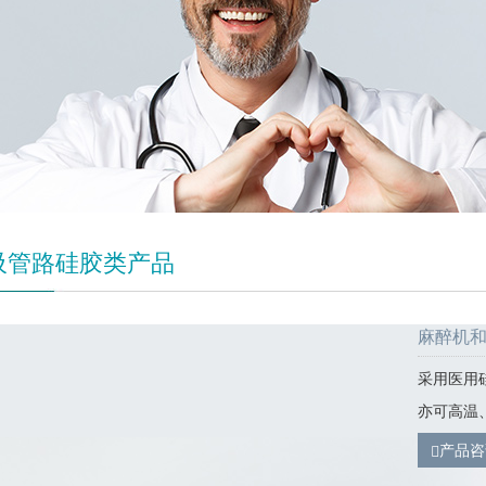
吸管路硅胶类产品
麻醉机
采用医用
亦可高温
产品咨