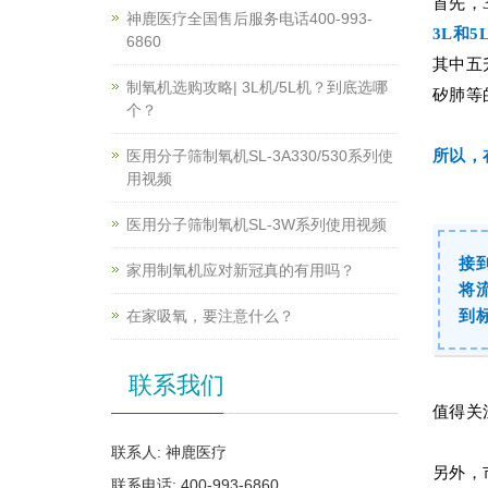
首先，
神鹿医疗全国售后服务电话400-993-
3L和
6860
其中五
制氧机选购攻略| 3L机/5L机？到底选哪
矽肺等
个？
医用分子筛制氧机SL-3A330/530系列使
所以，
用视频
医用分子筛制氧机SL-3W系列使用视频
接
家用制氧机应对新冠真的有用吗？
将
在家吸氧，要注意什么？
到
联系我们
值得关
联系人: 神鹿医疗
另外，
联系电话: 400-993-6860