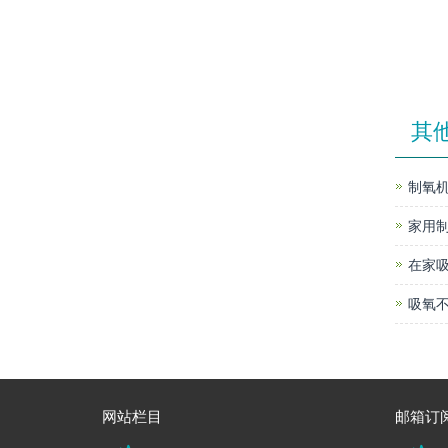
其
制氧机
家用
在家
吸氧不
网站栏目
邮箱订